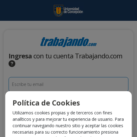
Ingresa
con tu cuenta Trabajando.com
Escribe tu email
Escribe tu contraseña
Política de Cookies
Utilizamos cookies propias y de terceros con fines
¿Olvidaste tu contraseña?
analíticos y para mejorar tu experiencia de usuario. Para
Al presionar
Entrar
confirmas que permites el acceso a tu
continuar navegando nuestro sitio y aceptar las cookies
cuenta Trabajando.com y de tus datos personales incluidos
necesarias para su correcto funcionamiento presiona
en tu currículum a la entidad cliente responsable