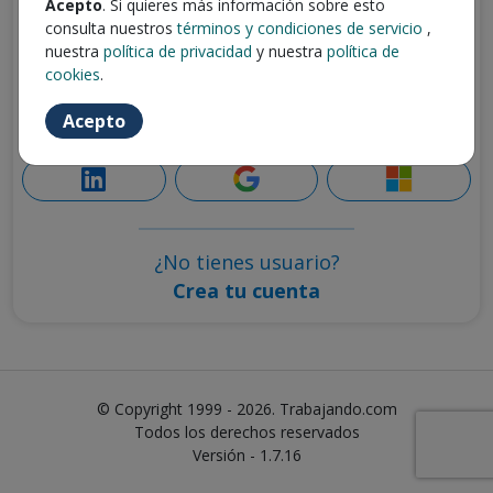
Acepto
. Si quieres más información sobre esto
Universidad de Concepción
consulta nuestros
términos y condiciones de servicio
,
nuestra
política de privacidad
y nuestra
política de
Entrar
cookies
.
Acepto
También puedes iniciar sesión con
¿No tienes usuario?
Crea tu cuenta
© Copyright 1999 - 2026. Trabajando.com
Todos los derechos reservados
Versión - 1.7.16