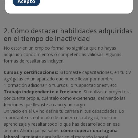
Acepto
inclúyelos para mostrar que seguiste activo y en desarrollo.
2. Cómo destacar habilidades adquiridas
en el tiempo de inactividad
No estar en un empleo formal no significa que no hayas
adquirido conocimientos o competencias valiosas. Algunas
formas de resaltarlas incluyen:
Cursos y certificaciones:
Si tomaste capacitaciones, en tu CV
agrégalas en un apartado que puede llevar por nombre
“Formación adicional” o “Cursos” o “Capacitaciones”, etc.
Trabajo independiente o freelance:
Si realizaste proyectos
por cuenta propia, cuéntalo como experiencia, definiendo las
funciones que llevaste a cabo y un cargo
Un vacío en el CV no define tu carrera ni tus capacidades. Lo
importante es enfocarlo de manera estratégica, mostrar
aprendizaje y resaltar todo lo que has desarrollado en ese
tiempo. Ahora que ya sabes
cómo superar una laguna
laboral,
prepárate para brillar en el mercado laboral.