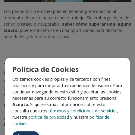
Los periodos sin empleo pueden generar preocupación al
momento de postular a un nuevo trabajo. Sin embargo, lejos de
ser un obstáculo insuperable,
saber cómo superar una laguna
laboral
puede convertirse en una oportunidad para destacar
habilidades y demostrar resiliencia.
1. Estrategias para explicar periodos sin
Política de Cookies
empleo
Utilizamos cookies propias y de terceros con fines
Si en tu CV hay un espacio sin actividad laboral, es importante
analíticos y para mejorar tu experiencia de usuario. Para
abordar la situación con transparencia y enfoque positivo. Aquí
continuar navegando nuestro sitio y aceptar las cookies
algunos consejos:
necesarias para su correcto funcionamiento presiona
Acepto
. Si quieres más información sobre esto
Sé honesto, pero estratégico:
No es necesario dar detalles
consulta nuestros
términos y condiciones de servicio
,
personales, pero sí explicar brevemente el motivo (por ejemplo,
nuestra
política de privacidad
y nuestra
política de
estudios, cuidado familiar, emprendimiento, entre otros).
cookies
.
Destaca actividades relevantes:
Si durante ese tiempo
realizaste cursos, voluntariados o proyectos personales,