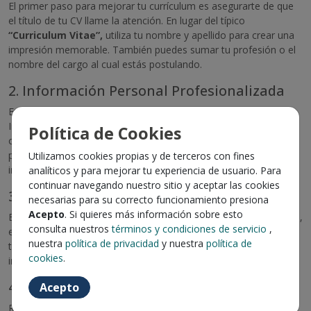
El primer paso para mejorar tu currículum es asegurarte de que
el título de tu CV llame la atención. En lugar del típico
“Curriculum Vitae”,
utiliza tu nombre y apellido para crear una
impresión memorable. También puedes sumar tu profesión o el
nombre del cargo al cual estás postulando.
2. Información Personal Profesionalizada
En la sección de datos personales, simplifica y profesionaliza.
Indica solo tu número de contacto, correo electrónico y
Política de Cookies
considera agregar tu url de LinkedIn para un toque más
profesional. Recuerda que puedes personalizar esa url para que
Utilizamos cookies propias y de terceros con fines
incluya tu nombre en lugar de números y letras aleatorias.
analíticos y para mejorar tu experiencia de usuario. Para
continuar navegando nuestro sitio y aceptar las cookies
3. Protege tu Privacidad
necesarias para su correcto funcionamiento presiona
Acepto
. Si quieres más información sobre esto
Evita compartir detalles sensibles como RUT, dirección completa,
consulta nuestros
términos y condiciones de servicio
,
estado civil y fecha de nacimiento, especialmente si vas a subir
nuestra
política de privacidad
y nuestra
política de
tu currículum a redes sociales como Linkedin. La seguridad de tu
cookies
.
información es crucial en este mundo digital.
4. Narrativa Profesional en Tercera Persona
Acepto
Redacta tu CV como si un narrador externo estuviese hablando