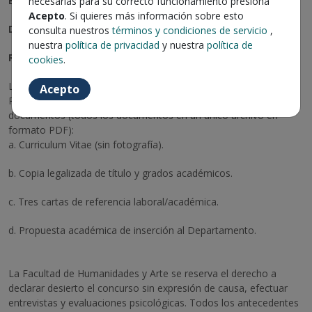
El cargo se desempeñará en la ciudad de Concepción.
necesarias para su correcto funcionamiento presiona
Acepto
. Si quieres más información sobre esto
Disponibilidad: Segundo semestre de 2026.
consulta nuestros
términos y condiciones de servicio
,
nuestra
política de privacidad
y nuestra
política de
Recepción de Antecedentes: hasta el 30 de junio de 2026
cookies
.
Los/as postulantes que cumplan requisito deben completar su
Acepto
Perfil de la plataforma y adjuntar a su postulación los siguientes
documentos (todos los documentos en un único archivo en
formato PDF):
a. Curriculum Vitae (sin fotografía).
b. Copia legalizada de título y grados académicos.
c. Tres cartas de referencia laboral/académica.
d. Propuesta académica de inserción al Departamento.
La Facultad de Humanidades y Arte se reserva el derecho a
declarar desierto el concurso sin expresión de causa, efectuar
entrevistas y evaluaciones psicológicas. Todos los antecedentes